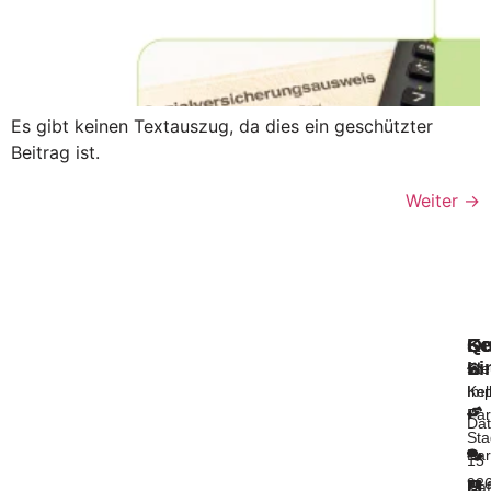
Es gibt keinen Textauszug, da dies ein geschützter
Beitrag ist.
Weiter
→
Se
Qu
Ko
Li
Ste
Im
Kel
Pa
Dat
St
Bar
15
92
Haf